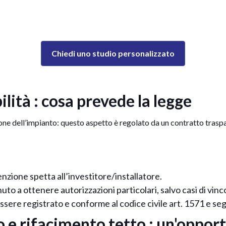
Chiedi uno studio personalizzato
ità : cosa prevede la legge
tione dell’impianto: questo aspetto è regolato da un contratto trasp
nzione spetta all’investitore/installatore.
uto a ottenere autorizzazioni particolari, salvo casi di vinco
 essere registrato e conforme al codice civile art. 1571 e se
 e rifacimento tetto : un'opport