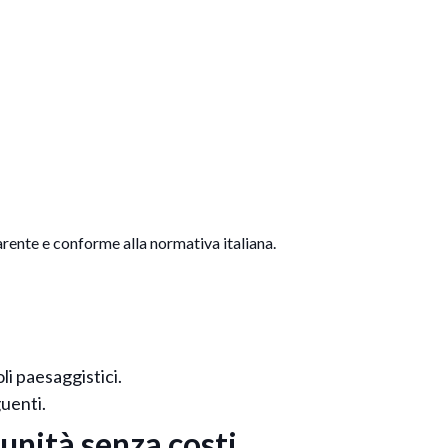
arente e conforme alla normativa italiana.
li paesaggistici.
guenti.
unità senza costi