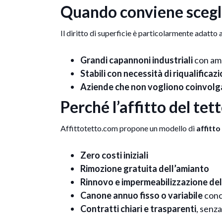
Quando conviene sceglie
Il diritto di superficie è particolarmente adatto a
Grandi capannoni industriali
con amp
Stabili con necessità di riqualifica
Aziende che non vogliono coinvolga
Perché l’affitto del te
Affittotetto.com propone un modello di
affitto
Zero costi iniziali
Rimozione gratuita dell’amianto
Rinnovo e impermeabilizzazione del 
Canone annuo fisso o variabile
conco
Contratti chiari e trasparenti
, senz