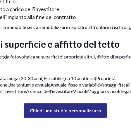
edificio
o a carico dell’investitore
dell’impianto alla fine del contratto
rio immobile senza immobilizzare capitali o affrontare i rischi di g
i superficie e affitto del tetto
ergia fotovoltaica su superfici di proprietà altrui, diritto di superf
ataLunga (20-30 anni)Flessibile (da 10 anni in su)Proprietà
noneUna tantum o annualeAnnuale, fisso o variabileVantaggi fiscal
’investitoreA carico dell’investitoreVincoliMaggiori vincoli legali
Chiedi uno studio personalizzato