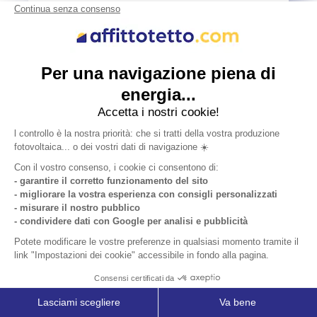
Contratto fotovoltaico su tetto in
locazione
21/7/2025
Scopri come Affittotetto.com trasforma il tuo
tetto in una fonte di profitto: zero spese iniziali,
risparmio energetico per la tua azienda e
rimozione dell’amianto. Contratto trasparente
con modello a costo fisso o variabile.
Leggere l'articolo