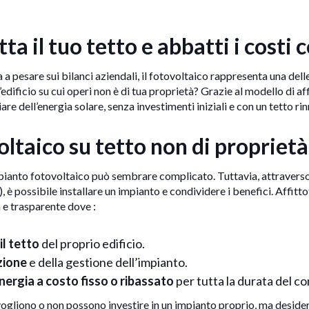
itta il tuo tetto e abbatti i cost
a a pesare sui bilanci aziendali, il fotovoltaico rappresenta una delle
edificio su cui operi non è di tua proprietà? Grazie al modello di a
re dell’energia solare, senza investimenti iniziali e con un tetto ri
ltaico su tetto non di proprietà
mpianto fotovoltaico può sembrare complicato. Tuttavia, attraverso
o), è possibile installare un impianto e condividere i benefici. Affit
 e trasparente dove :
il tetto
del proprio edificio.
zione
e della gestione dell’impianto.
nergia a costo fisso o ribassato
per tutta la durata del co
vogliono o non possono investire in un impianto proprio, ma deside