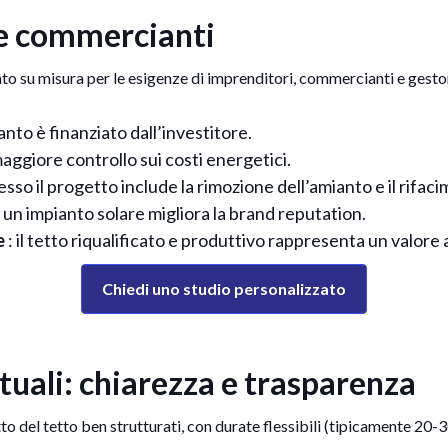
 e commercianti
 su misura per le esigenze di imprenditori, commercianti e gestori d
ianto è finanziato dall’investitore.
maggiore controllo sui costi energetici.
esso il progetto include la rimozione dell’amianto e il rifac
: un impianto solare migliora la brand reputation.
e
: il tetto riqualificato e produttivo rappresenta un valore
Chiedi uno studio personalizzato
ttuali: chiarezza e trasparenza
o del tetto ben strutturati, con durate flessibili (tipicamente 20-30 