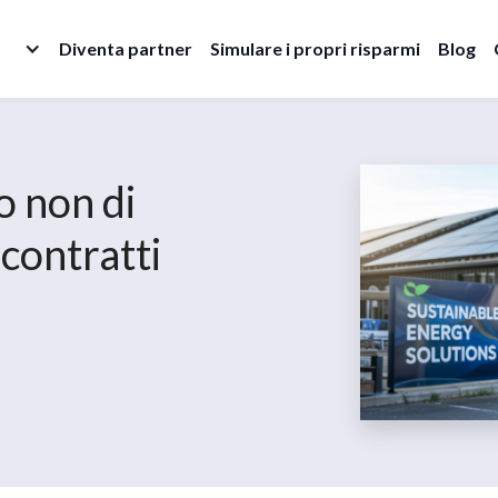
Diventa partner
Simulare i propri risparmi
Blog
o non di
 contratti