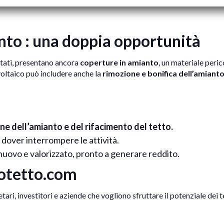
anto : una doppia opportunità
datati, presentano ancora
coperture in amianto
, un materiale peri
ovoltaico può includere anche la
rimozione e bonifica dell’amiant
ne dell’amianto e del rifacimento del tetto.
a dover interrompere le attività.
o nuovo e valorizzato, pronto a generare reddito.
totetto.com
tari, investitori e aziende che vogliono sfruttare il potenziale dei te