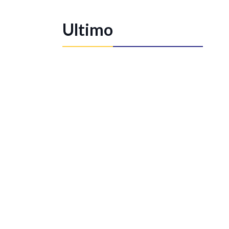
Ultimo
Storage C&I: quando le batterie
sono davvero convenienti per le