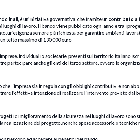
do Inail
, è un'iniziativa governativa, che tramite un
contributo a
ei luoghi di lavoro. Il bando viene pubblicato ogni anno e tra i proge
o, un'esigenza sempre più richiesta per garantire ambienti lavorati
n un tetto massimo di 130.000 euro.
mprese, individuali o societarie, presenti sul territorio italiano is
e partecipare anche gli enti del terzo settore, ovvero le organizza
 che l'impresa sia in regola con gli obblighi contributivi e non abbi
rare l'effettiva intenzione di realizzare l'intervento previsto dal 
progetti di miglioramento della sicurezza nei luoghi di lavoro sono s
 realizzazione del progetto, nonché spese accessorie o tecniche 
non riescono ad accedere ai benefici del bando.