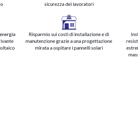
co
sicurezza dei lavoratori
’energia
Risparmio sui costi di installazione e di
Ins
rivante
manutenzione grazie a una progettazione
resis
voltaico
mirata a ospitare i pannelli solari
estre
mass