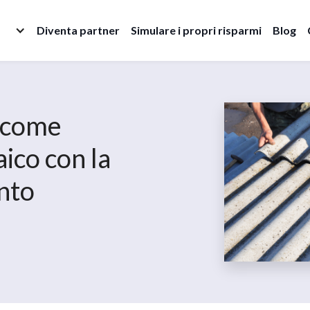
Diventa partner
Simulare i propri risparmi
Blog
 come
aico con la
nto