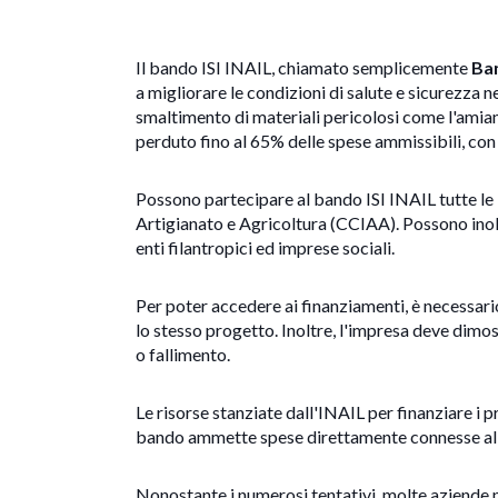
Il bando ISI INAIL, chiamato semplicemente
Ban
a migliorare le condizioni di salute e sicurezza n
smaltimento di materiali pericolosi come l'amiant
perduto fino al 65% delle spese ammissibili, co
Possono partecipare al bando ISI INAIL tutte le i
Artigianato e Agricoltura (CCIAA). Possono inoltr
enti filantropici ed imprese sociali.
Per poter accedere ai finanziamenti, è necessario
lo stesso progetto. Inoltre, l'impresa deve dimost
o fallimento.
Le risorse stanziate dall'INAIL per finanziare i 
bando ammette spese direttamente connesse alla
Nonostante i numerosi tentativi, molte aziende 